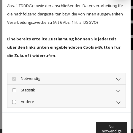
Abs. 1 TDDDG) sowie der anschließenden Datenverarbeitung für
E-
die nachfolgend dargestellten bzw. die von Ihnen ausgewählten
Verarbeitungszwecke zu (Art 6 Abs. 1 lit. a. DSGVO).
Einzelstück! Dieser Designklassiker der
Fa
Braunschweiger Klaviermanufaktur Grotrian-
Eine bereits erteilte Zustimmung können Sie jederzeit
In
Steinweg, das Modell “Samba”, wurde optisch
über den links unten eingeblendeten Cookie-Button für
komplett aufgearbeitet und wird derzeit noch
die Zukunft widerrufen.
mechanisch verfeinert.
Gerne können Sie es aber schon in unseren
Notwendig
Räumlichkeiten anspielen!
Statistik
Unser Preis: 11.990€
Andere
Zurück
Nur
notwendige