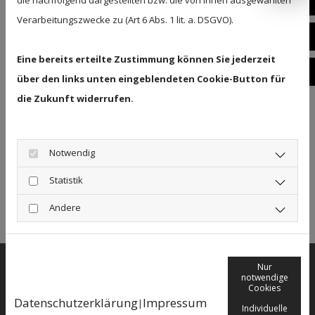
E-
die nachfolgend dargestellten bzw. die von Ihnen ausgewählten
Die Ausgewogenheit von Größe und Klang sind
Verarbeitungszwecke zu (Art 6 Abs. 1 lit. a. DSGVO).
hier auf ideale Weise kombiniert. Das einzigartige
Fa
Schimmel Design mit den durchlaufenden Konsolen
Eine bereits erteilte Zustimmung können Sie jederzeit
In
perfektioniert das Klavier darüber hinaus optisch.
über den links unten eingeblendeten Cookie-Button für
die Zukunft widerrufen.
Unser Hauspreis: 6.590€
Notwendig
statt 7.200€
Statistik
Zurück
Andere
Nur
Anschrift
notwendige
Klavierhaus Meyer GmbH
Cookies
Datenschutzerklärung
Impressum
Königstraße 9a
|
Individuelle