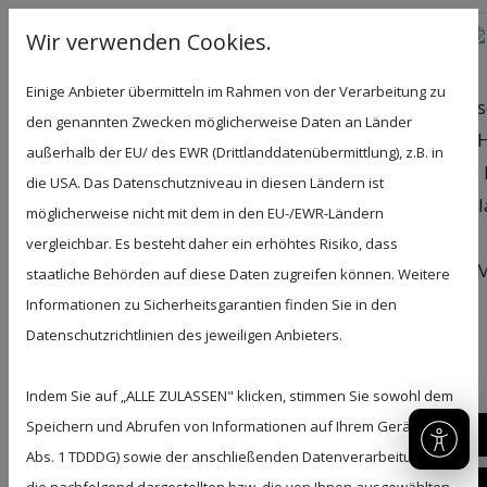
Wir verwenden Cookies.
Einige Anbieter übermitteln im Rahmen von der Verarbeitung zu
den genannten Zwecken möglicherweise Daten an Länder
außerhalb der EU/ des EWR (Drittlanddatenübermittlung), z.B. in
die USA. Das Datenschutzniveau in diesen Ländern ist
möglicherweise nicht mit dem in den EU-/EWR-Ländern
vergleichbar. Es besteht daher ein erhöhtes Risiko, dass
staatliche Behörden auf diese Daten zugreifen können. Weitere
Informationen zu Sicherheitsgarantien finden Sie in den
Datenschutzrichtlinien des jeweiligen Anbieters.
Indem Sie auf „ALLE ZULASSEN" klicken, stimmen Sie sowohl dem
Dieses mittelgroße Klavier ist der Allrounder und
Speichern und Abrufen von Informationen auf Ihrem Gerät (§ 25
eine der beliebtesten Größen bei Klavierspielern.
05
Abs. 1 TDDDG) sowie der anschließenden Datenverarbeitung für