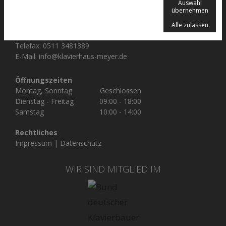
30175 Hannover
Auswahl
übernehmen
Kontakt
Alle zulassen
Telefon:
0511 343473
Telefax: 0511 3481389
E-Mail:
info@klavierhaus-meyer.de
Öffnungszeiten
Montag, Sonntag
Geschlossen
Dienstag - Freitag
09:00 - 18:00
Samstag
10:00 - 14:00
Rechtliches
Impressum
|
Datenschutz
WIR SIND MITGLIED IM